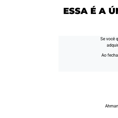
Ahman
ESSA É A 
Se você q
adqui
Ao fecha
Ahmand