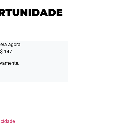
cidade
ORTUNIDADE
derá agora
$ 147.
ovamente.
acidade