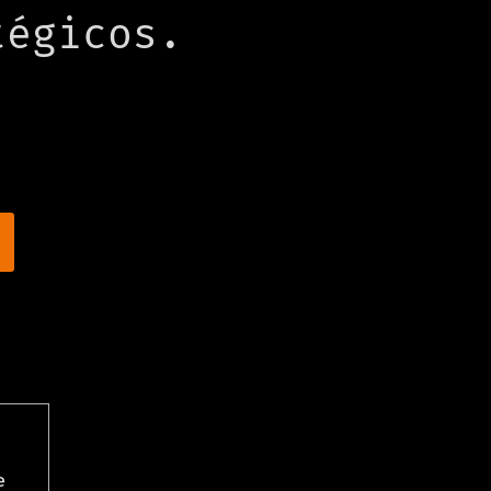
tégicos.
e