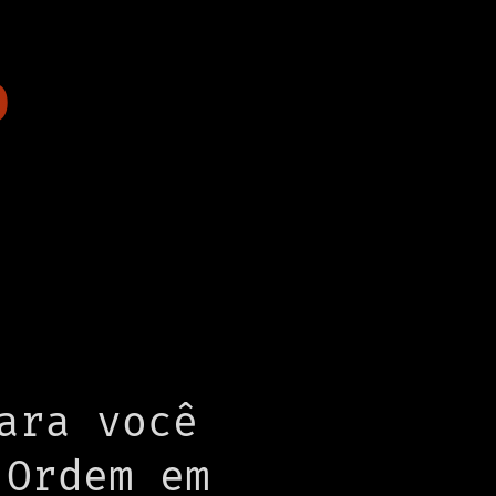
O
ara você
 Ordem em