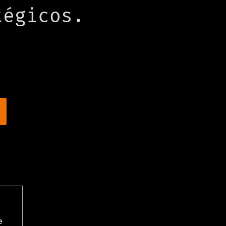
tégicos.
e