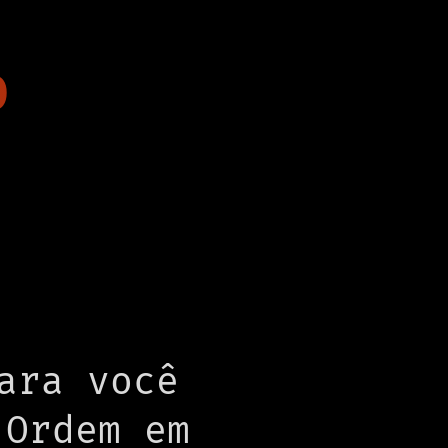
O
ara você
 Ordem em