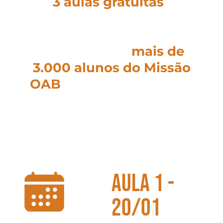
Nas
3 aulas gratuitas
você
descobrirá as técnicas e
estratégias de estudo
aplicadas por
mais de
3.000 alunos do Missão
OAB
para se preparar da
forma mais completa para
o Exame da Ordem em 7
semanas
aula 1 -
20/01