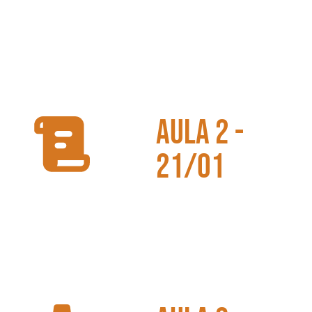
O CRONOGRAMA
PERSONALIZADO
DA APROVAÇÃO
aula 2 -
21/01
OS ARTIGOS
PREFERIDOS DA
FGV