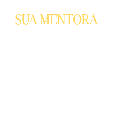
SUA MENTORA
Amanda Alves é ex-assessora de
Desembargador no TJSP, ex-
concursada, advogada e criadora do
treinamento que em dois anos já
reuniu mais de 3000 missionárias e
mais de 170 mil alunos em seus
treinamentos gratuitos.
Aprovada na OAB no nono período e
em um dos concursos mais
concorridos do Brasil ainda durante a
graduação, condensou no seu
treinamento as melhores técnicas de
estudo de reta final que aplicou para
conseguir seus resultados, tendo