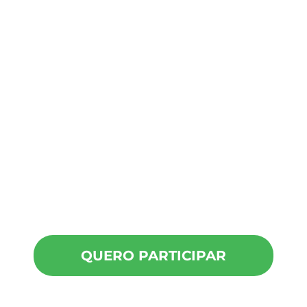
Estudar por muitos meses
Ter feito uma boa faculdade
Ser uma pessoa
naturalmente disciplinada
Ter muito tempo livre no dia
QUERO PARTICIPAR