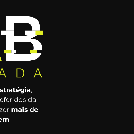
stratégia
,
eferidos da
azer
mais de
dem