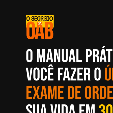
O manual prát
você fazer o
ú
Exame de Ord
sua vida em
30