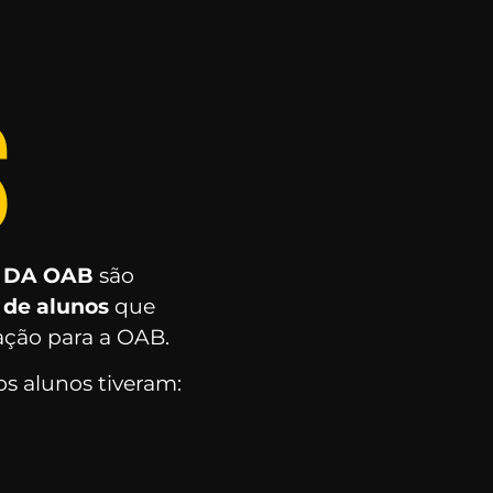
S
 DA OAB
são
 de alunos
que
ação para a OAB.
s alunos tiveram: