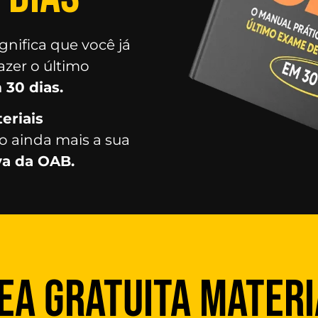
gnifica que você já
zer o último
 30 dias.
eriais
o ainda mais a sua
va da OAB.
EA GRATUITA MATERI