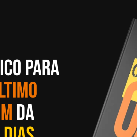
ico para
ltimo
em
da
 dias