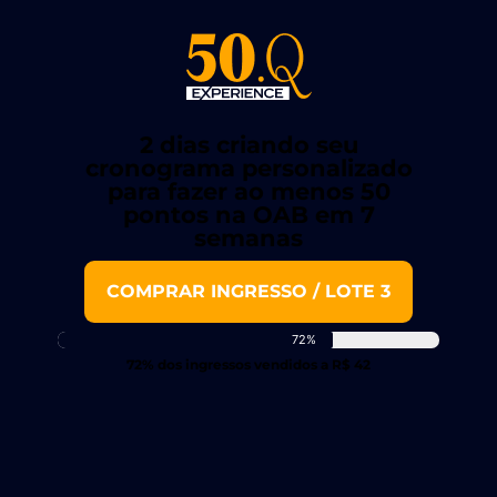
2 dias criando seu
cronograma personalizado
para fazer ao menos 50
pontos na OAB em 7
semanas
COMPRAR INGRESSO / LOTE 3
72%
72% dos ingressos vendidos a R$ 42