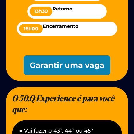
Retorno
13h30
Encerramento
16h00
Garantir uma vaga
O 50.Q Experience é para você
que:
● Vai fazer o 43º, 44º ou 45º