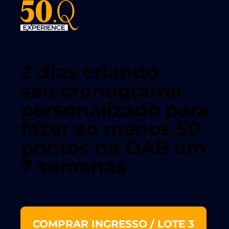
2 dias criando
seu cronograma
personalizado para
fazer ao menos 50
pontos na OAB em
7 semanas
COMPRAR INGRESSO / LOTE 3