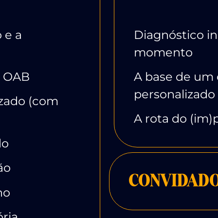
 e a
Diagnóstico in
momento
a OAB
A base de um
personalizado 
zado (com
A rota do (im)
do
ção
CONVIDADO
ho
ria