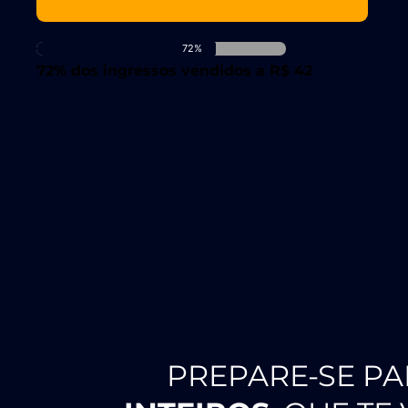
72%
72% dos ingressos vendidos a R$ 42
PREPARE-SE P