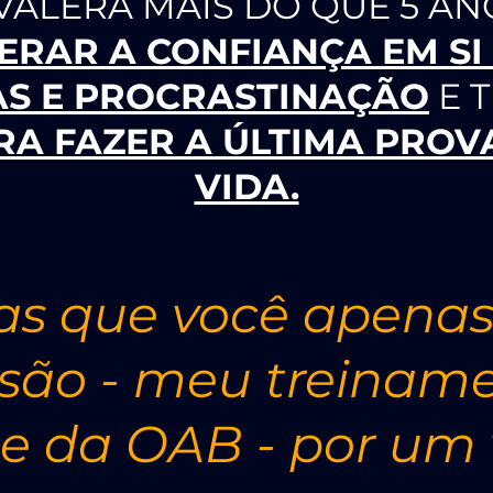
 VALERÁ MAIS DO QUE 5 A
ERAR A CONFIANÇA EM S
AS E PROCRASTINAÇÃO
E 
RA FAZER A ÚLTIMA PROV
VIDA.
ias que você apenas
ssão - meu treinam
se da OAB - por um 