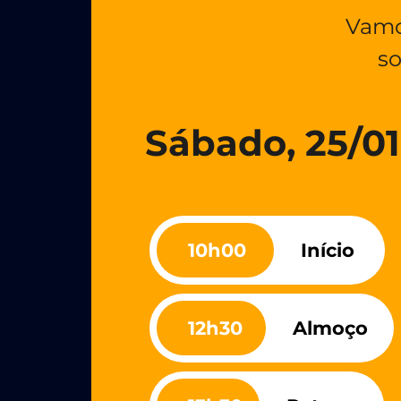
Vamos
so
Sábado, 25/01
10h00
Início
12h30
Almoço