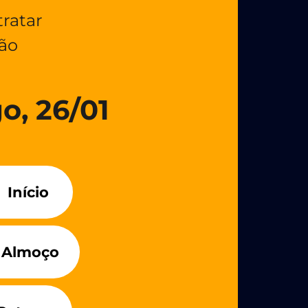
tratar
ção
 26/01​​
Início
Almoço