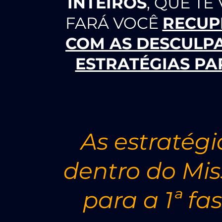
INTEIROS
, QUE TE
FARÁ VOCÊ
RECUP
COM AS DESCULP
ESTRATÉGIAS PA
As estratég
dentro do Mi
para a 1ª fa