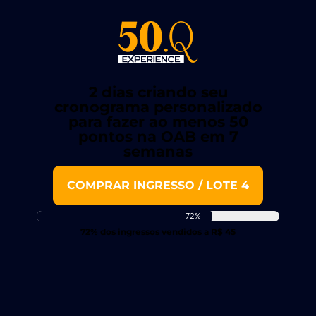
2 dias criando seu
cronograma personalizado
para fazer ao menos 50
pontos na OAB em 7
semanas
COMPRAR INGRESSO / LOTE 4
72%
72% dos ingressos vendidos a R$ 45