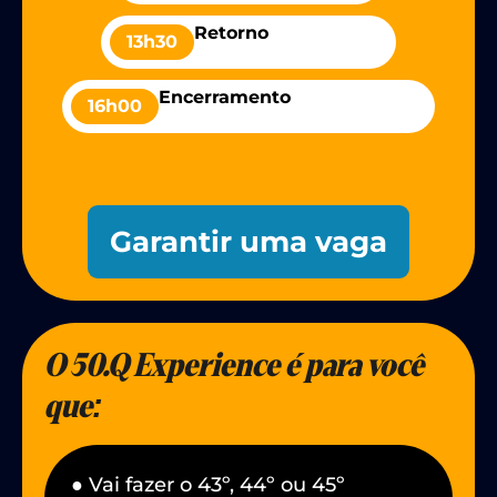
Retorno
13h30
Encerramento
16h00
Garantir uma vaga
O 50.Q Experience é para você
que:
● Vai fazer o 43º, 44º ou 45º